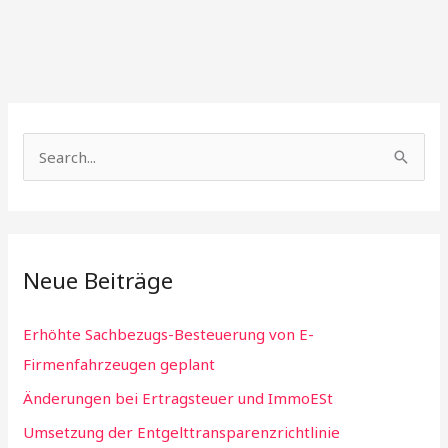
S
e
a
r
Neue Beiträge
c
h
Erhöhte Sachbezugs-Besteuerung von E-
f
Firmenfahrzeugen geplant
o
Änderungen bei Ertragsteuer und ImmoESt
r
:
Umsetzung der Entgelttransparenzrichtlinie