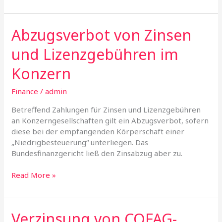
Abzugsverbot von Zinsen
Abzugsverbot
von
und Lizenzgebühren im
Zinsen
und
Konzern
Lizenzgebühren
im
Finance
/
admin
Konzern
Betreffend Zahlungen für Zinsen und Lizenzgebühren
an Konzerngesellschaften gilt ein Abzugsverbot, sofern
diese bei der empfangenden Körperschaft einer
„Niedrigbesteuerung“ unterliegen. Das
Bundesfinanzgericht ließ den Zinsabzug aber zu.
Read More »
Verzinsung von COFAG-
Verzinsung