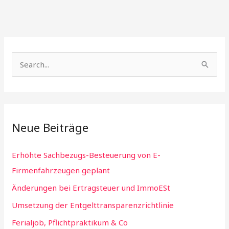
S
e
a
r
Neue Beiträge
c
h
Erhöhte Sachbezugs-Besteuerung von E-
f
Firmenfahrzeugen geplant
o
Änderungen bei Ertragsteuer und ImmoESt
r
:
Umsetzung der Entgelttransparenzrichtlinie
Ferialjob, Pflichtpraktikum & Co