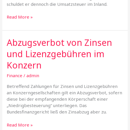
schuldet er dennoch die Umsatzsteuer im Inland.
Read More »
Abzugsverbot von Zinsen
Abzugsverbot
von
und Lizenzgebühren im
Zinsen
und
Konzern
Lizenzgebühren
im
Finance
/
admin
Konzern
Betreffend Zahlungen für Zinsen und Lizenzgebühren
an Konzerngesellschaften gilt ein Abzugsverbot, sofern
diese bei der empfangenden Körperschaft einer
„Niedrigbesteuerung“ unterliegen. Das
Bundesfinanzgericht ließ den Zinsabzug aber zu.
Read More »