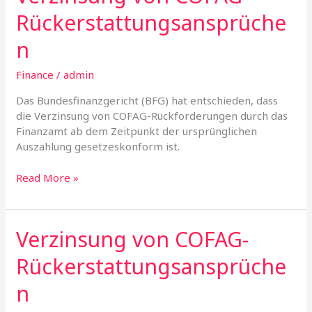
von
Rückerstattungsansprüche
COFAG-
Rückerstattungsansprüchen
n
Finance
/
admin
Das Bundesfinanzgericht (BFG) hat entschieden, dass
die Verzinsung von COFAG-Rückforderungen durch das
Finanzamt ab dem Zeitpunkt der ursprünglichen
Auszahlung gesetzeskonform ist.
Read More »
Verzinsung von COFAG-
Verzinsung
von
Rückerstattungsansprüche
COFAG-
Rückerstattungsansprüchen
n