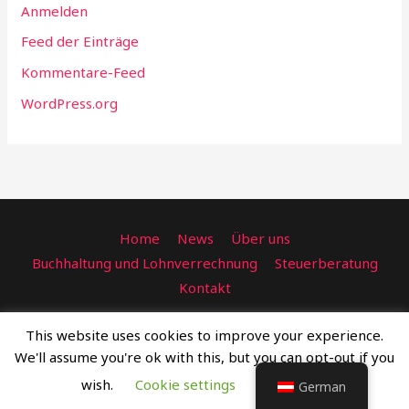
Anmelden
Feed der Einträge
Kommentare-Feed
WordPress.org
Home
News
Über uns
Buchhaltung und Lohnverrechnung
Steuerberatung
Kontakt
FRC Consulting Steuerberatung GmbH, Sissy-Löwinger-
This website uses cookies to improve your experience.
Weg 5/19, 1100 Wien
We'll assume you're ok with this, but you can opt-out if you
Copyright © 2026 Tesla web design
wish.
Cookie settings
ACCEPT
German