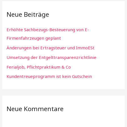
r
Neue Beiträge
c
h
Erhöhte Sachbezugs-Besteuerung von E-
f
Firmenfahrzeugen geplant
o
Änderungen bei Ertragsteuer und ImmoESt
r
:
Umsetzung der Entgelttransparenzrichtlinie
Ferialjob, Pflichtpraktikum & Co
Kundentreueprogramm ist kein Gutschein
Neue Kommentare