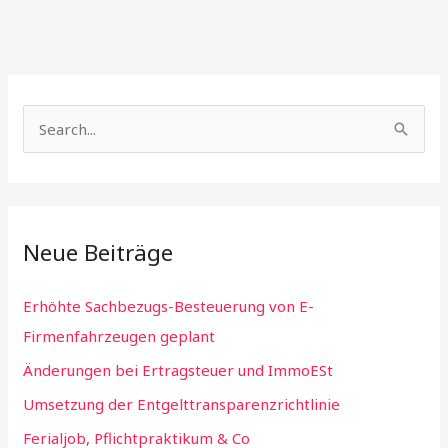
S
e
a
r
Neue Beiträge
c
h
Erhöhte Sachbezugs-Besteuerung von E-
f
Firmenfahrzeugen geplant
o
Änderungen bei Ertragsteuer und ImmoESt
r
:
Umsetzung der Entgelttransparenzrichtlinie
Ferialjob, Pflichtpraktikum & Co