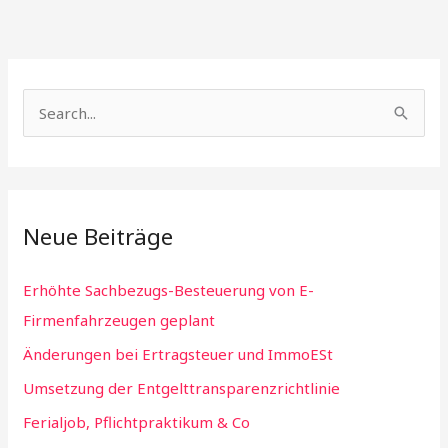
S
e
a
r
Neue Beiträge
c
h
Erhöhte Sachbezugs-Besteuerung von E-
f
Firmenfahrzeugen geplant
o
Änderungen bei Ertragsteuer und ImmoESt
r
:
Umsetzung der Entgelttransparenzrichtlinie
Ferialjob, Pflichtpraktikum & Co