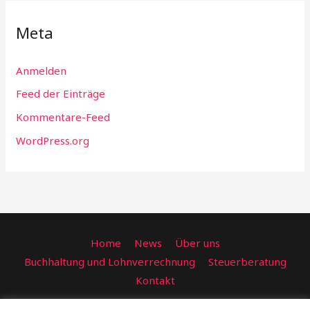
Meta
Anmelden
Feed der Einträge
Kommentare-Feed
WordPress.org
Home
News
Über uns
Buchhaltung und Lohnverrechnung
Steuerberatung
Kontakt
FRC Consulting Steuerberatung GmbH, Sissy-Löwinger-