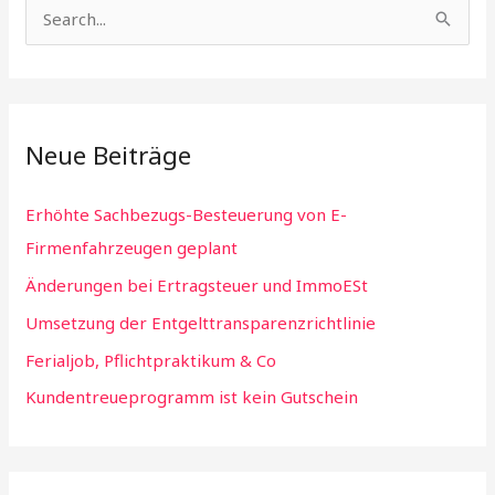
S
e
a
r
Neue Beiträge
c
h
Erhöhte Sachbezugs-Besteuerung von E-
f
Firmenfahrzeugen geplant
o
Änderungen bei Ertragsteuer und ImmoESt
r
:
Umsetzung der Entgelttransparenzrichtlinie
Ferialjob, Pflichtpraktikum & Co
Kundentreueprogramm ist kein Gutschein